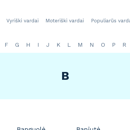
Vyriški vardai
Moteriški vardai
Populiarūs vard
F
G
H
I
J
K
L
M
N
O
P
R
B
Banguolė
Baniutė