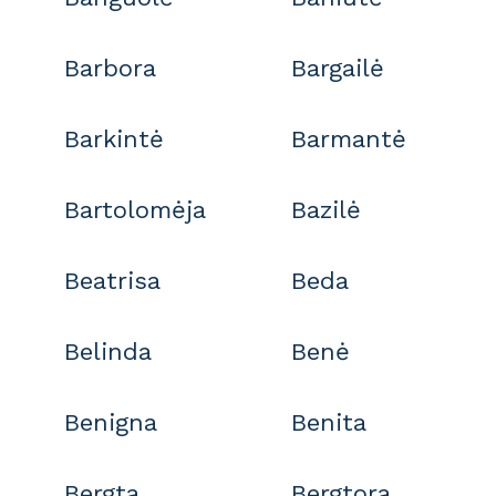
Barbora
Bargailė
Barkintė
Barmantė
Bartolomėja
Bazilė
Beatrisa
Beda
Belinda
Benė
Benigna
Benita
Bergta
Bergtora