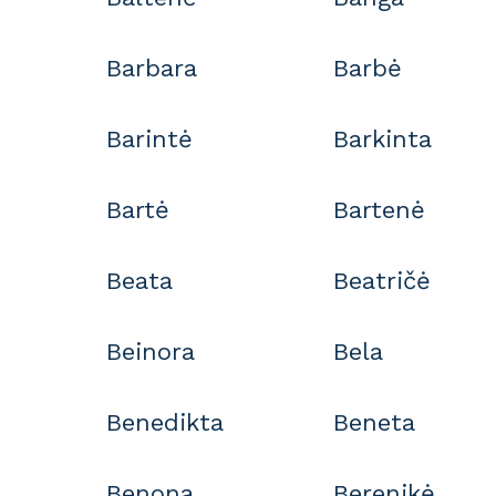
Barbara
Barbė
Barintė
Barkinta
Bartė
Bartenė
Beata
Beatričė
Beinora
Bela
Benedikta
Beneta
Benona
Berenikė