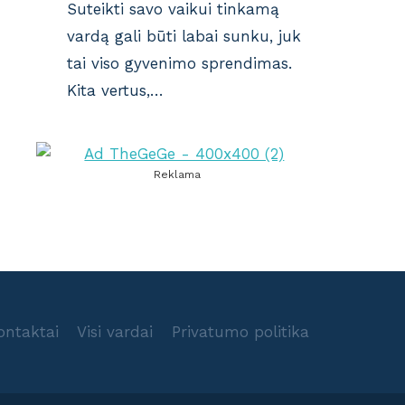
Suteikti savo vaikui tinkamą
vardą gali būti labai sunku, juk
tai viso gyvenimo sprendimas.
Kita vertus,…
Reklama
ontaktai
Visi vardai
Privatumo politika