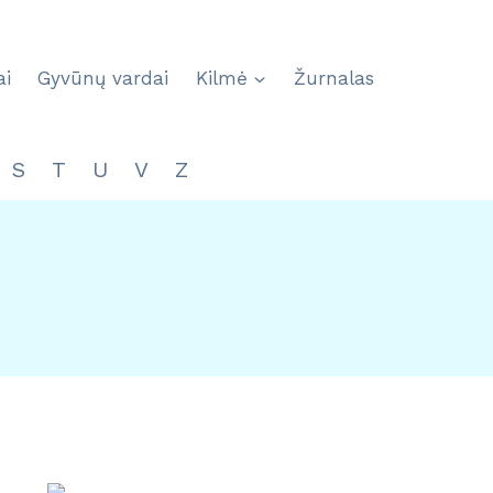
ai
Gyvūnų vardai
Kilmė
Žurnalas
S
T
U
V
Z