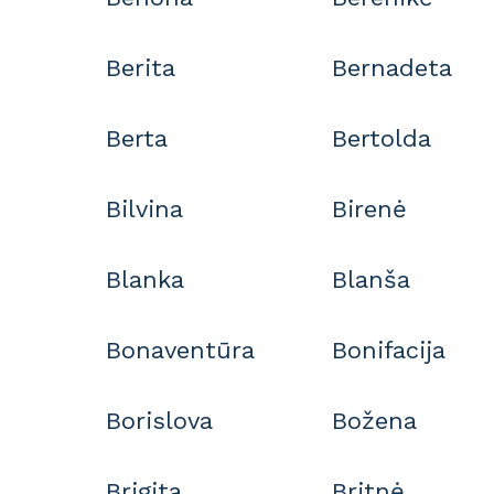
Berita
Bernadeta
Berta
Bertolda
Bilvina
Birenė
Blanka
Blanša
Bonaventūra
Bonifacija
Borislova
Božena
Brigita
Britnė