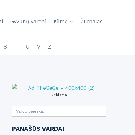
ai
Gyvūnų vardai
Kilmė
Žurnalas
S
T
U
V
Z
Reklama
Search
for:
PANAŠŪS VARDAI