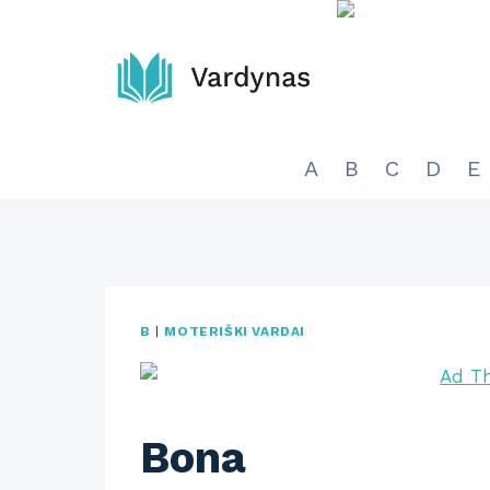
Skip
to
content
A
B
C
D
E
B
|
MOTERIŠKI VARDAI
Bona