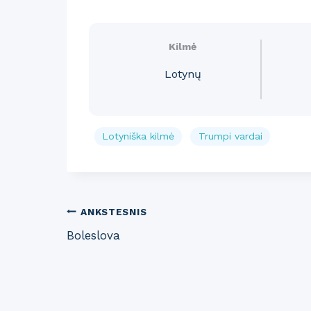
Kilmė
Lotynų
Lotyniška kilmė
Trumpi vardai
Post
ANKSTESNIS
Boleslova
navigation