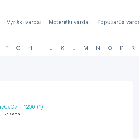
Vyriški vardai
Moteriški vardai
Populiarūs vard
F
G
H
I
J
K
L
M
N
O
P
R
Reklama