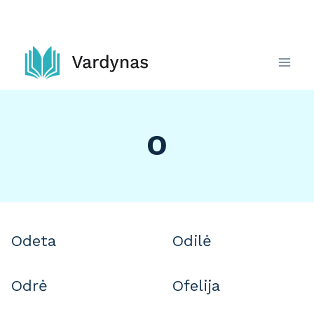
Skip
to
content
O
Odeta
Odilė
Odrė
Ofelija