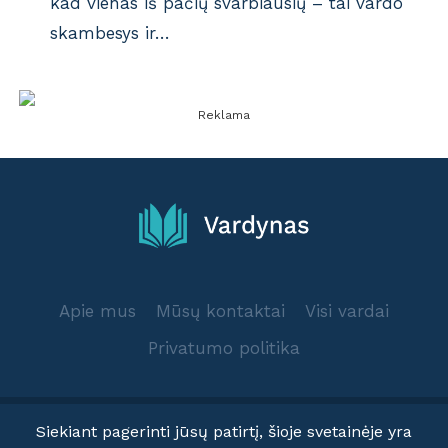
kad vienas iš pačių svarbiausių – tai vardo
skambesys ir…
Reklama
Apie mus
Mūsų kontaktai
Visi vardai
Privatumo politika
Siekiant pagerinti jūsų patirtį, šioje svetainėje yra