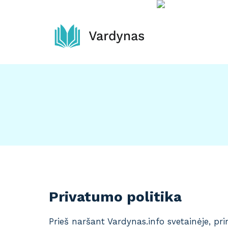
Skip
to
content
Privatumo politika
Prieš naršant Vardynas.info svetainėje, p