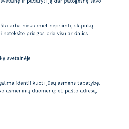
 svetainę ir padaryti ją dar patogesnę savo
anešta arba niekuomet nepriimtų slapukų.
neteksite prieigos prie visų ar dalies
kę svetainėje
galima identifikuoti jūsų asmens tapatybę.
avo asmeninių duomenų: el. pašto adresą,