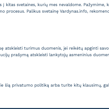
os į kitas svetaines, kurių mes nevaldome. Pažymime, 
o procesus. Palikus svetainę Vardynas.info, rekomendu
atskleisti turimus duomenis, jei reikėtų apginti savo t
itucijų prašymą atskleisti lankytojų asmeninius duomen
e šią privatumo politiką arba turite kitų klausimų, gal