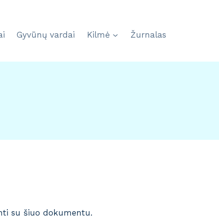
ai
Gyvūnų vardai
Kilmė
Žurnalas
inti su šiuo dokumentu.