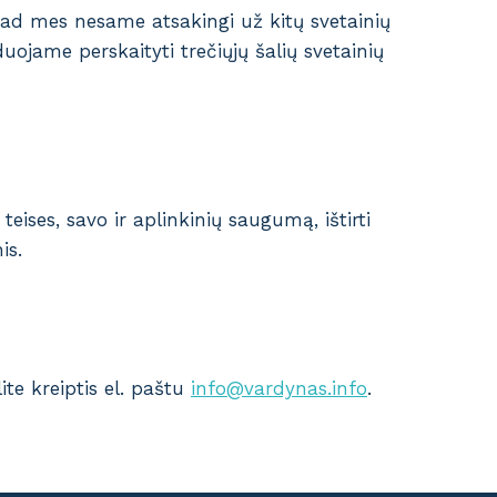
kad mes nesame atsakingi už kitų svetainių
ojame perskaityti trečiųjų šalių svetainių
eises, savo ir aplinkinių saugumą, ištirti
is.
ite kreiptis el. paštu
info@vardynas.info
.