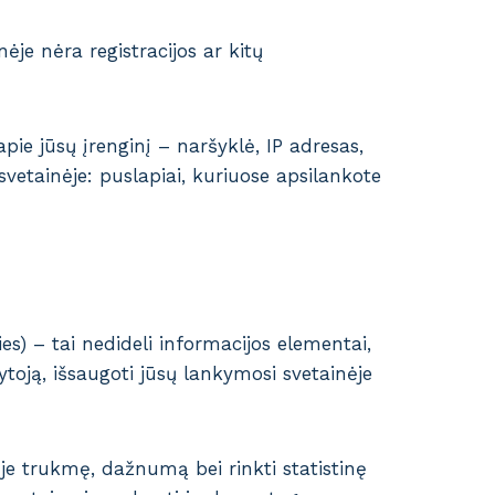
je nėra registracijos ar kitų
ie jūsų įrenginį – naršyklė, IP adresas,
svetainėje: puslapiai, kuriuose apsilankote
es) – tai nedideli informacijos elementai,
toją, išsaugoti jūsų lankymosi svetainėje
ėje trukmę, dažnumą bei rinkti statistinę