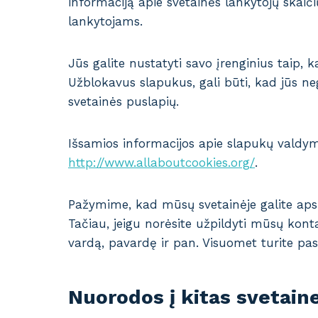
informaciją apie svetainės lankytojų skaič
lankytojams.
Jūs galite nustatyti savo įrenginius taip,
Užblokavus slapukus, gali būti, kad jūs neg
svetainės puslapių.
Išsamios informacijos apie slapukų valdymą
http://www.allaboutcookies.org/
.
Pažymime, kad mūsų svetainėje galite apsil
Tačiau, jeigu norėsite užpildyti mūsų kon
vardą, pavardę ir pan. Visuomet turite p
Nuorodos į kitas svetain