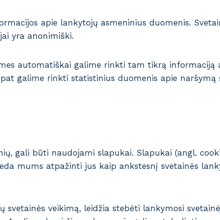
ormacijos apie lankytojų asmeninius duomenis. Svetainė
ojai yra anonimiški.
es automatiškai galime rinkti tam tikrą informaciją ap
ip pat galime rinkti statistinius duomenis apie naršymą 
nių, gali būti naudojami slapukai. Slapukai (angl. cooki
eda mums atpažinti jus kaip ankstesnį svetainės lanky
ų svetainės veikimą, leidžia stebėti lankymosi svetain