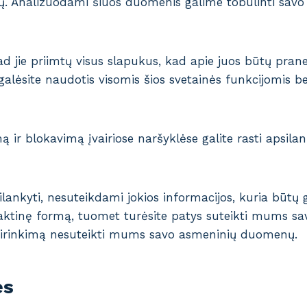
ių. Analizuodami šiuos duomenis galime tobulinti savo
 kad jie priimtų visus slapukus, kad apie juos būtų pr
alėsite naudotis visomis šios svetainės funkcijomis bei 
 ir blokavimą įvairiose naršyklėse galite rasti apsilan
ankyti, nesuteikdami jokios informacijos, kuria būtų 
taktinę formą, tuomet turėsite patys suteikti mums s
asirinkimą nesuteikti mums savo asmeninių duomenų.
es