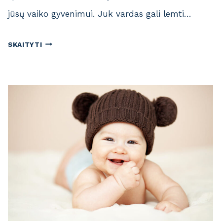
jūsų vaiko gyvenimui. Juk vardas gali lemti…
V
SKAITYTI
A
R
D
A
I
P
A
G
A
L
Z
O