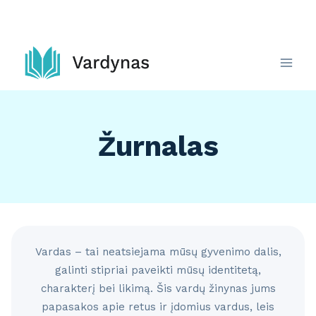
Skip
to
content
Žurnalas
Vardas – tai neatsiejama mūsų gyvenimo dalis,
galinti stipriai paveikti mūsų identitetą,
charakterį bei likimą. Šis vardų žinynas jums
papasakos apie retus ir įdomius vardus, leis