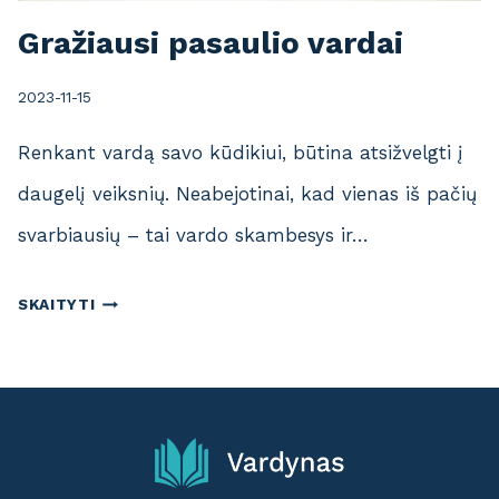
D
Gražiausi pasaulio vardai
I
A
2023-11-15
K
Ą
Renkant vardą savo kūdikiui, būtina atsižvelgti į
daugelį veiksnių. Neabejotinai, kad vienas iš pačių
svarbiausių – tai vardo skambesys ir…
G
SKAITYTI
R
A
Ž
I
A
U