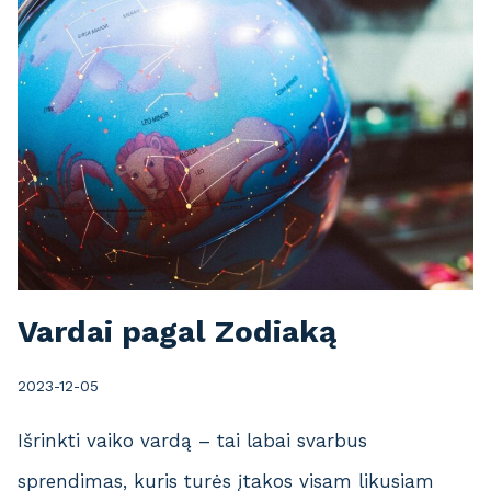
P
I
V
A
R
D
A
I
Vardai pagal Zodiaką
2023-12-05
Išrinkti vaiko vardą – tai labai svarbus
sprendimas, kuris turės įtakos visam likusiam