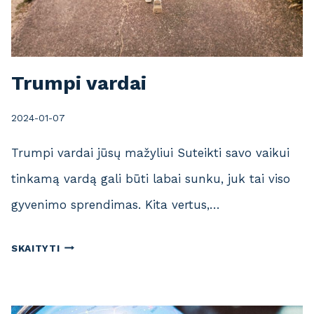
Trumpi vardai
2024-01-07
Trumpi vardai jūsų mažyliui Suteikti savo vaikui
tinkamą vardą gali būti labai sunku, juk tai viso
gyvenimo sprendimas. Kita vertus,…
T
SKAITYTI
R
U
M