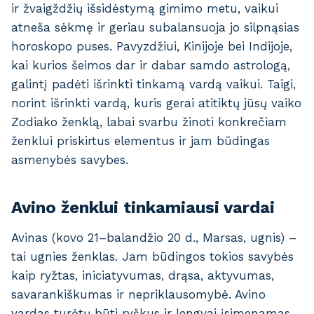
ir žvaigždžių išsidėstymą gimimo metu, vaikui
atneša sėkmę ir geriau subalansuoja jo silpnąsias
horoskopo puses. Pavyzdžiui, Kinijoje bei Indijoje,
kai kurios šeimos dar ir dabar samdo astrologą,
galintį padėti išrinkti tinkamą vardą vaikui. Taigi,
norint išrinkti vardą, kuris gerai atitiktų jūsų vaiko
Zodiako ženklą, labai svarbu žinoti konkrečiam
ženklui priskirtus elementus ir jam būdingas
asmenybės savybes.
Avino ženklui tinkamiausi vardai
Avinas (kovo 21–balandžio 20 d., Marsas, ugnis) –
tai ugnies ženklas. Jam būdingos tokios savybės
kaip ryžtas, iniciatyvumas, drąsa, aktyvumas,
savarankiškumas ir nepriklausomybė. Avino
vardas turėtų būti ryškus ir lengvai įsimenamas.