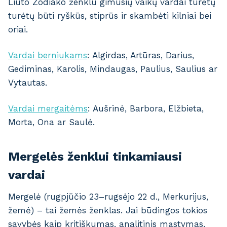
Liūto Zodiako ženklu gimusių vaikų vardai turėtų
turėtų būti ryškūs, stiprūs ir skambėti kilniai bei
oriai.
Vardai berniukams
: Algirdas, Artūras, Darius,
Gediminas, Karolis, Mindaugas, Paulius, Saulius ar
Vytautas.
Vardai mergaitėms
: Aušrinė, Barbora, Elžbieta,
Morta, Ona ar Saulė.
Mergelės ženklui tinkamiausi
vardai
Mergelė (rugpjūčio 23–rugsėjo 22 d., Merkurijus,
žemė) – tai žemės ženklas. Jai būdingos tokios
savybės kaip kritiškumas, analitinis mąstymas,