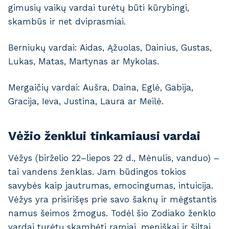
gimusių vaikų vardai turėtų būti kūrybingi,
skambūs ir net dviprasmiai.
Berniukų vardai: Aidas, Ąžuolas, Dainius, Gustas,
Lukas, Matas, Martynas ar Mykolas.
Mergaičių vardai: Aušra, Daina, Eglė, Gabija,
Gracija, Ieva, Justina, Laura ar Meilė.
Vėžio ženklui tinkamiausi vardai
Vėžys (birželio 22–liepos 22 d., Mėnulis, vanduo) –
tai vandens ženklas. Jam būdingos tokios
savybės kaip jautrumas, emocingumas, intuicija.
Vėžys yra prisirišęs prie savo šaknų ir mėgstantis
namus šeimos žmogus. Todėl šio Zodiako ženklo
vardai turėtų skambėti ramiai, meniškai ir šiltai.