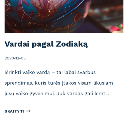
Vardai pagal Zodiaką
2023-12-05
Išrinkti vaiko vardą – tai labai svarbus
sprendimas, kuris turės įtakos visam likusiam
jūsų vaiko gyvenimui. Juk vardas gali lemti…
V
SKAITYTI
A
R