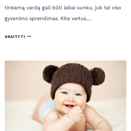
tinkamą vardą gali būti labai sunku, juk tai viso
gyvenimo sprendimas. Kita vertus,…
T
SKAITYTI
R
U
M
P
I
V
A
R
D
A
I