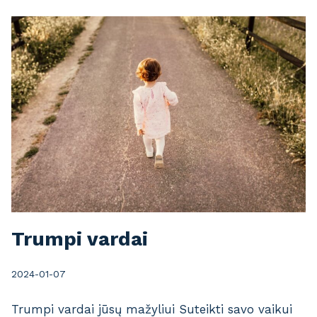
D
A
I
P
A
G
A
L
Z
O
D
Trumpi vardai
I
A
2024-01-07
K
Ą
Trumpi vardai jūsų mažyliui Suteikti savo vaikui