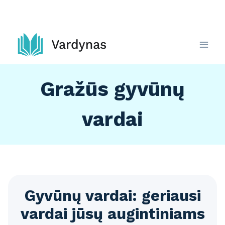
Skip
to
content
Gražūs gyvūnų
vardai
Gyvūnų vardai: geriausi
vardai jūsų augintiniams