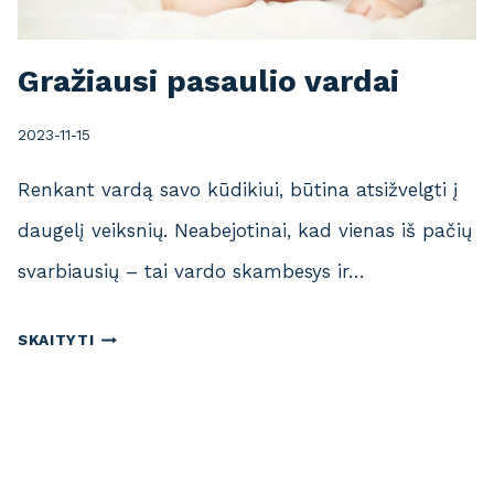
Gražiausi pasaulio vardai
2023-11-15
Renkant vardą savo kūdikiui, būtina atsižvelgti į
daugelį veiksnių. Neabejotinai, kad vienas iš pačių
svarbiausių – tai vardo skambesys ir…
G
SKAITYTI
R
A
Ž
I
A