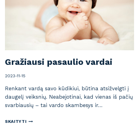
L
Z
O
D
I
A
K
Ą
Gražiausi pasaulio vardai
2023-11-15
Renkant vardą savo kūdikiui, būtina atsižvelgti į
daugelį veiksnių. Neabejotinai, kad vienas iš pačių
svarbiausių – tai vardo skambesys ir…
G
SKAITYTI
R
A