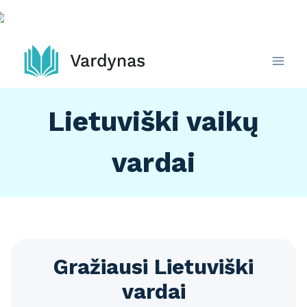
Skip
to
content
Lietuviški vaikų
vardai
Gražiausi Lietuviški
vardai