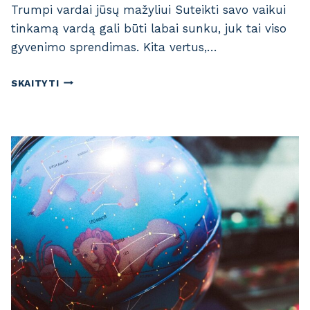
Trumpi vardai jūsų mažyliui Suteikti savo vaikui
tinkamą vardą gali būti labai sunku, juk tai viso
gyvenimo sprendimas. Kita vertus,…
T
SKAITYTI
R
U
M
P
I
V
A
R
D
A
I