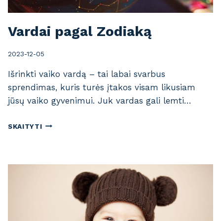
Vardai pagal Zodiaką
2023-12-05
Išrinkti vaiko vardą – tai labai svarbus
sprendimas, kuris turės įtakos visam likusiam
jūsų vaiko gyvenimui. Juk vardas gali lemti…
V
SKAITYTI
A
R
D
A
I
P
A
G
A