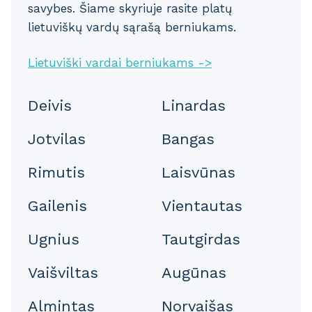
savybes. Šiame skyriuje rasite platų
lietuviškų vardų sąrašą berniukams.
Lietuviški vardai berniukams ->
Deivis
Linardas
Jotvilas
Bangas
Rimutis
Laisvūnas
Gailenis
Vientautas
Ugnius
Tautgirdas
Vaišviltas
Augūnas
Almintas
Norvaišas