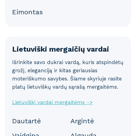
Eimontas
Lietuviški mergaičių vardai
Išrinkite savo dukrai vardą, kuris atspindėtų
grožį, eleganciją ir kitas geriausias
moteriškumo savybes. Šiame skyriuje rasite
platų lietuviškų vardų sąrašą mergaitėms.
Lietuviški vardai mergaitėms ->
Dautartė
Argintė
Vaidgina
Algauda