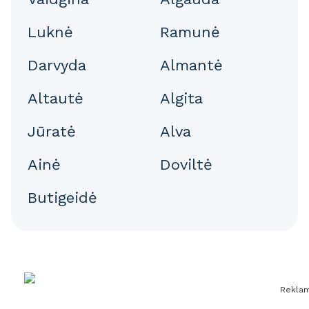
Luknė
Ramunė
Darvyda
Almantė
Altautė
Algita
Jūratė
Alva
Ainė
Doviltė
Butigeidė
Rekla