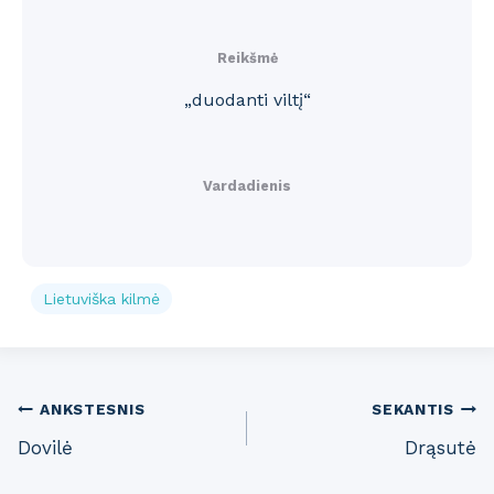
Reikšmė
„duodanti viltį“
Vardadienis
Lietuviška kilmė
Post
ANKSTESNIS
SEKANTIS
Dovilė
Drąsutė
navigation