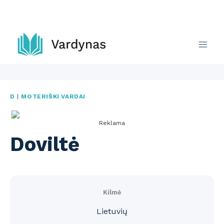
Skip
to
content
D
|
MOTERIŠKI VARDAI
Reklama
Doviltė
Kilmė
Lietuvių