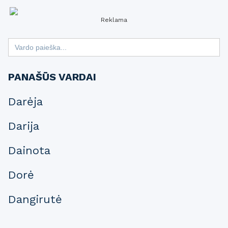
Reklama
Search
for:
PANAŠŪS VARDAI
Darėja
Darija
Dainota
Dorė
Dangirutė