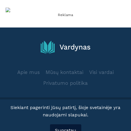
Reklama
Apie mus
Mūsų kontaktai
Visi vardai
Privatumo politika
Siekiant pagerinti jūsų patirtį, šioje svetainėje yra
naudojami slapukai.
© 2025 Vardynas.info
Supratau