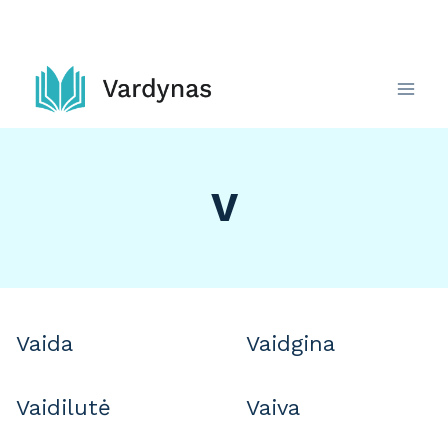
Skip
to
content
V
Vaida
Vaidgina
Vaidilutė
Vaiva