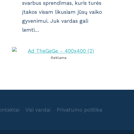
svarbus sprendimas, kuris turės
įtakos visam likusiam jūsų vaiko
gyvenimui. Juk vardas gali
lemti…
Reklama
ontaktai
Visi vardai
Privatumo politika