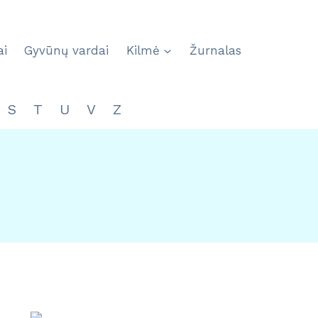
ai
Gyvūnų vardai
Kilmė
Žurnalas
S
T
U
V
Z