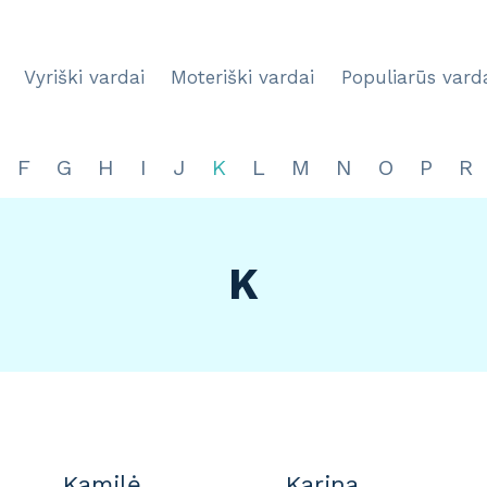
Vyriški vardai
Moteriški vardai
Populiarūs vard
F
G
H
I
J
K
L
M
N
O
P
R
K
Kamilė
Karina