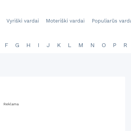
Vyriški vardai
Moteriški vardai
Populiarūs vard
F
G
H
I
J
K
L
M
N
O
P
R
Reklama