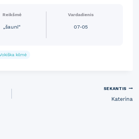
Reikšmė
Vardadienis
„šauni“
07-05
Vokiška kilmė
SEKANTIS
Katerina