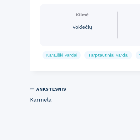
Kilmė
Vokiečių
Karališki vardai
Tarptautiniai vardai
Post
ANKSTESNIS
Karmela
navigation