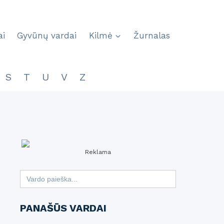
ai
Gyvūnų vardai
Kilmė
Žurnalas
S
T
U
V
Z
Reklama
Search
for:
PANAŠŪS VARDAI