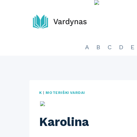
Skip
to
content
A
B
C
D
E
K
|
MOTERIŠKI VARDAI
Karolina