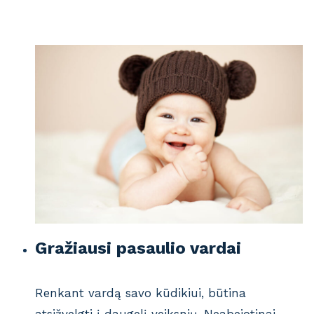
Gražiausi pasaulio vardai
Renkant vardą savo kūdikiui, būtina
atsižvelgti į daugelį veiksnių. Neabejotinai,