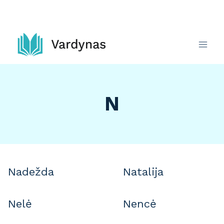
Skip
to
content
N
Nadežda
Natalija
Nelė
Nencė