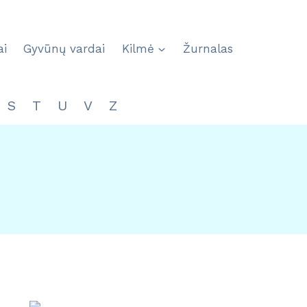
ai
Gyvūnų vardai
Kilmė
Žurnalas
S
T
U
V
Z