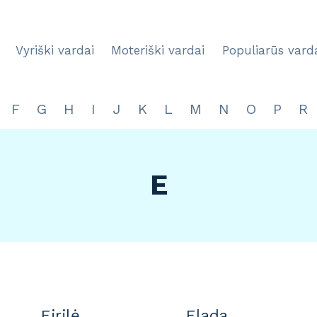
Vyriški vardai
Moteriški vardai
Populiarūs vard
F
G
H
I
J
K
L
M
N
O
P
R
E
Eirilė
Elada