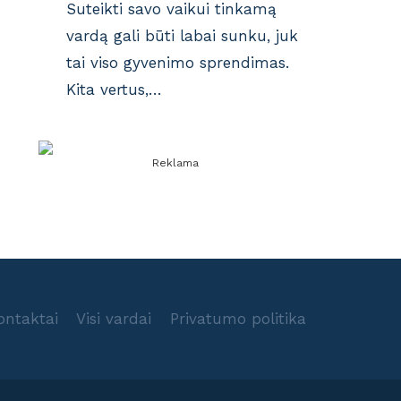
Suteikti savo vaikui tinkamą
vardą gali būti labai sunku, juk
tai viso gyvenimo sprendimas.
Kita vertus,…
Reklama
ontaktai
Visi vardai
Privatumo politika