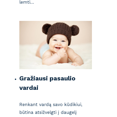
lemti…
Gražiausi pasaulio
vardai
Renkant vardą savo kūdikiui,
būtina atsižvelgti į daugelį