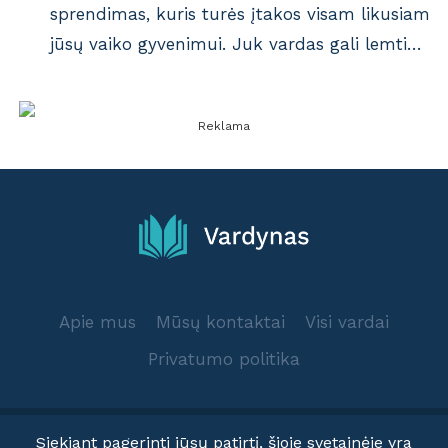
sprendimas, kuris turės įtakos visam likusiam
jūsų vaiko gyvenimui. Juk vardas gali lemti…
Reklama
Apie mus
Mūsų kontaktai
Visi vardai
Privatumo politika
Siekiant pagerinti jūsų patirtį, šioje svetainėje yra