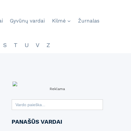
ai
Gyvūnų vardai
Kilmė
Žurnalas
S
T
U
V
Z
Reklama
Search
for:
PANAŠŪS VARDAI