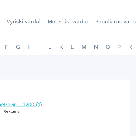
Vyriški vardai
Moteriški vardai
Populiarūs vard
F
G
H
I
J
K
L
M
N
O
P
R
Reklama