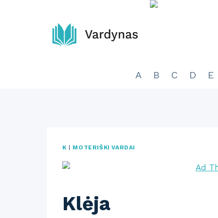
Skip
to
content
A
B
C
D
E
K
|
MOTERIŠKI VARDAI
Klėja