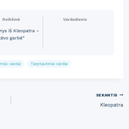
Reikšmė
Vardadienis
ys iš Kleopatra –
tėvo garbė“
nūs vardai
Tarptautiniai vardai
SEKANTIS
Kleopatra