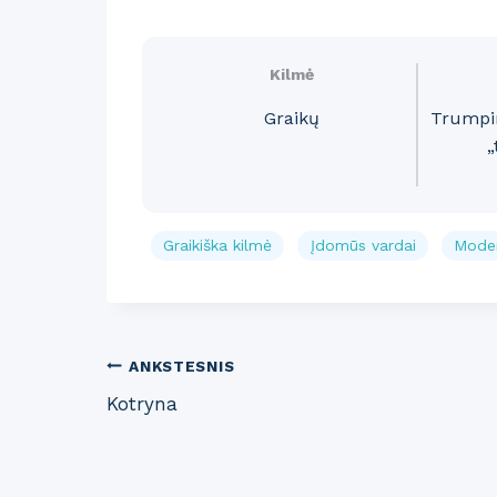
Kilmė
Graikų
Trumpin
„
Graikiška kilmė
Įdomūs vardai
Moder
Post
ANKSTESNIS
Kotryna
navigation