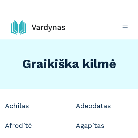
Skip
to
content
Graikiška kilmė
Achilas
Adeodatas
Afroditė
Agapitas