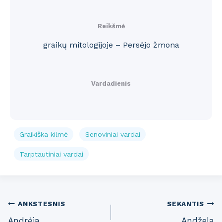
Reikšmė
graikų mitologijoje – Persėjo žmona
Vardadienis
Graikiška kilmė
Senoviniai vardai
Tarptautiniai vardai
Post
ANKSTESNIS
SEKANTIS
Andrėja
Andžela