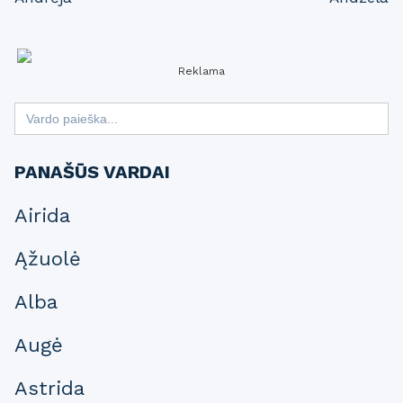
navigation
Reklama
Search
for:
PANAŠŪS VARDAI
Airida
Ąžuolė
Alba
Augė
Astrida