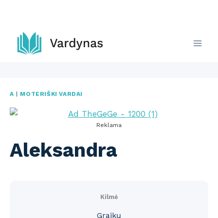
Skip
to
content
A
|
MOTERIŠKI VARDAI
Reklama
Aleksandra
Kilmė
Graikų