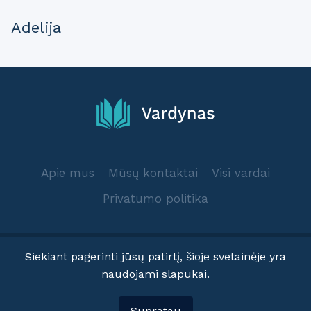
Adelija
Apie mus
Mūsų kontaktai
Visi vardai
Privatumo politika
Siekiant pagerinti jūsų patirtį, šioje svetainėje yra
naudojami slapukai.
© 2025 Vardynas.info
Supratau