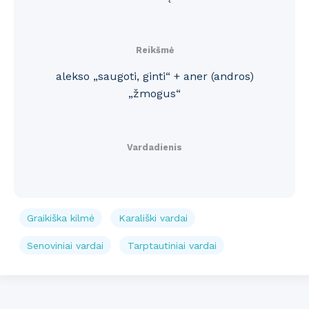
Reikšmė
alekso „saugoti, ginti“ + aner (andros)
„žmogus“
Vardadienis
Graikiška kilmė
Karališki vardai
Senoviniai vardai
Tarptautiniai vardai