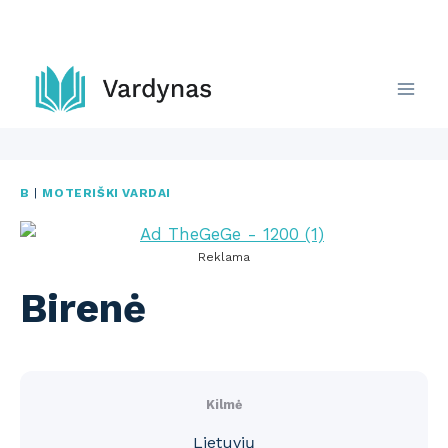
Skip
to
content
B
|
MOTERIŠKI VARDAI
Reklama
Birenė
Kilmė
Lietuvių