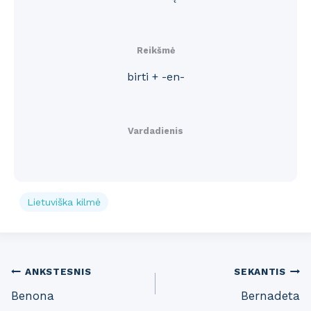
Reikšmė
birti + -en-
Vardadienis
Lietuviška kilmė
Post
ANKSTESNIS
SEKANTIS
Benona
Bernadeta
navigation