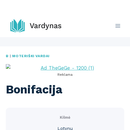
Skip
to
content
B
|
MOTERIŠKI VARDAI
Reklama
Bonifacija
Kilmė
Lotynų