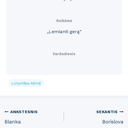
Reikšmė
„Lemianti gerą“
Vardadienis
Lotyniška kilmė
Post
ANKSTESNIS
SEKANTIS
Blanka
Borislova
navigation