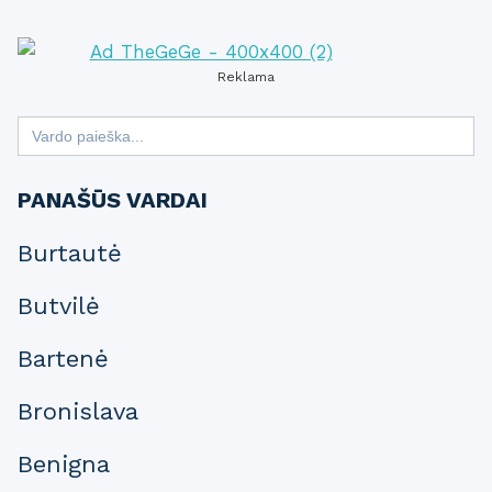
Reklama
Search
for:
PANAŠŪS VARDAI
Burtautė
Butvilė
Bartenė
Bronislava
Benigna