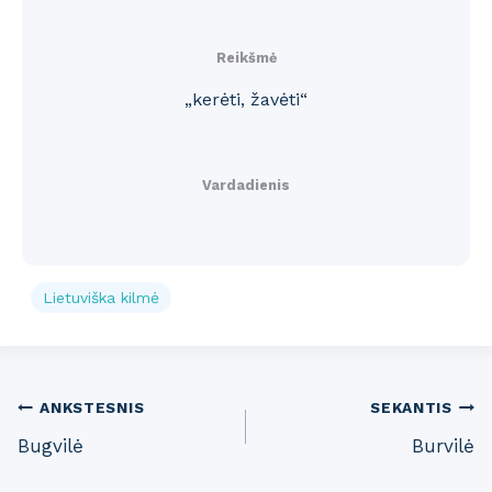
Reikšmė
„kerėti, žavėti“
Vardadienis
Lietuviška kilmė
Post
ANKSTESNIS
SEKANTIS
Bugvilė
Burvilė
navigation