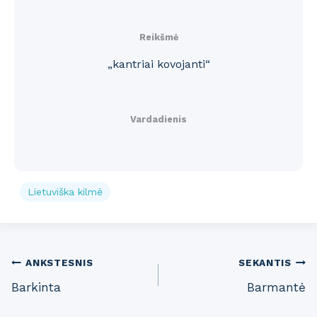
Reikšmė
„kantriai kovojanti“
Vardadienis
Lietuviška kilmė
Post
ANKSTESNIS
SEKANTIS
Barkinta
Barmantė
navigation