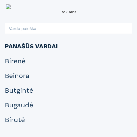
Reklama
Search
for:
PANAŠŪS VARDAI
Birenė
Beinora
Butgintė
Bugaudė
Birutė