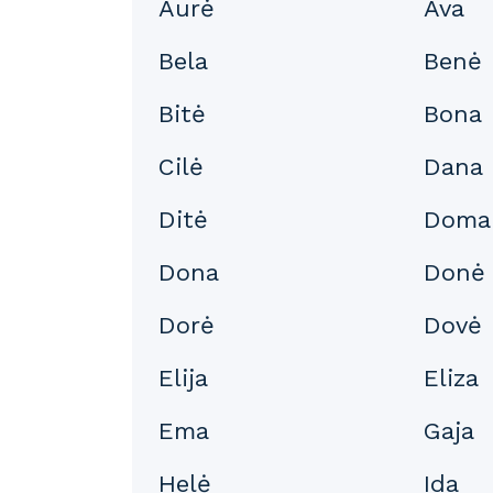
Aurė
Ava
Bela
Benė
Bitė
Bona
Cilė
Dana
Ditė
Doma
Dona
Donė
Dorė
Dovė
Elija
Eliza
Ema
Gaja
Helė
Ida