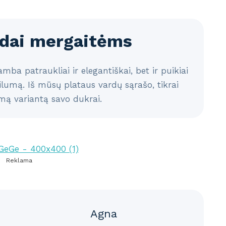
rdai mergaitėms
mba patraukliai ir elegantiškai, bet ir puikiai
ilumą. Iš mūsų plataus vardų sąrašo, tikrai
amą variantą savo dukrai.
Reklama
Agna