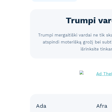
Trumpi va
Trumpi mergaitiški vardai ne tik ska
atspindi moterišką grožį bei subt
išrinksite tink
Ada
Afra