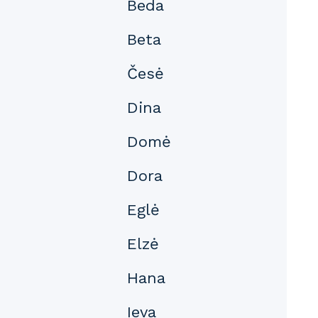
Beda
Beta
Česė
Dina
Domė
Dora
Eglė
Elzė
Hana
Ieva