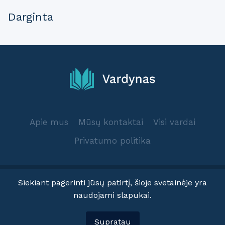
Darginta
Apie mus
Mūsų kontaktai
Visi vardai
Privatumo politika
Siekiant pagerinti jūsų patirtį, šioje svetainėje yra
naudojami slapukai.
© 2025 Vardynas.info
Supratau