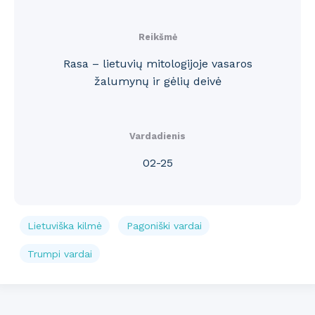
Reikšmė
Rasa – lietuvių mitologijoje vasaros
žalumynų ir gėlių deivė
Vardadienis
02-25
Lietuviška kilmė
Pagoniški vardai
Trumpi vardai