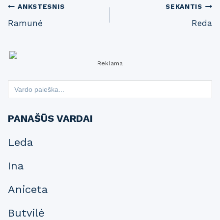
Post
ANKSTESNIS
SEKANTIS
Ramunė
Reda
navigation
Reklama
Search
for:
PANAŠŪS VARDAI
Leda
Ina
Aniceta
Butvilė