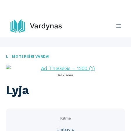
Skip
to
content
L
|
MOTERIŠKI VARDAI
Reklama
Lyja
Kilmė
Lietuvių