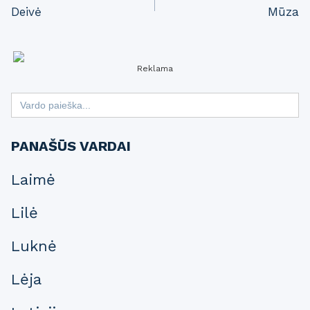
Deivė
Mūza
navigation
Reklama
Search
for:
PANAŠŪS VARDAI
Laimė
Lilė
Luknė
Lėja