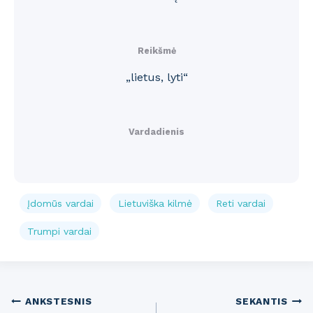
Reikšmė
„lietus, lyti“
Vardadienis
Įdomūs vardai
Lietuviška kilmė
Reti vardai
Trumpi vardai
Post
ANKSTESNIS
SEKANTIS