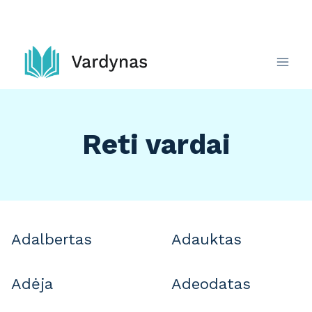
Skip
to
content
Reti vardai
Adalbertas
Adauktas
Adėja
Adeodatas