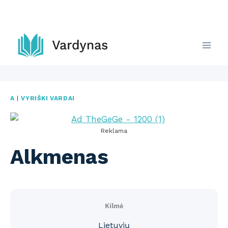
Skip
to
content
A
|
VYRIŠKI VARDAI
Reklama
Alkmenas
Kilmė
Lietuvių