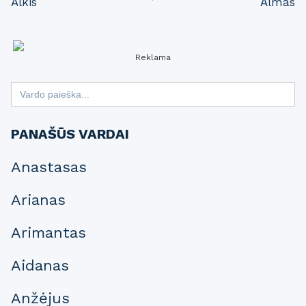
Alkis
Almas
navigation
Reklama
Search
for:
PANAŠŪS VARDAI
Anastasas
Arianas
Arimantas
Aidanas
Anžėjus