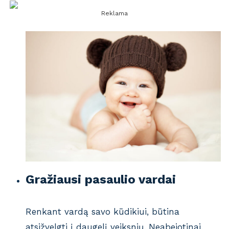
Reklama
Gražiausi pasaulio vardai
Renkant vardą savo kūdikiui, būtina
atsižvelgti į daugelį veiksnių. Neabejotinai,