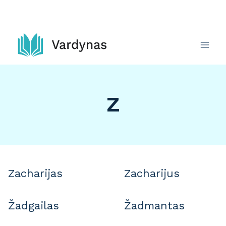
Skip
to
content
Z
Zacharijas
Zacharijus
Žadgailas
Žadmantas