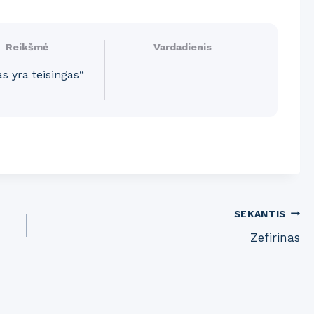
Reikšmė
Vardadienis
as yra teisingas“
SEKANTIS
Zefirinas