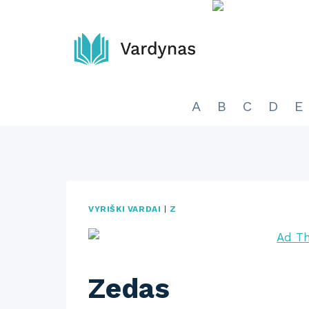
Skip
to
content
A
B
C
D
E
VYRIŠKI VARDAI
|
Z
Zedas