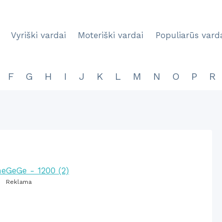
Vyriški vardai
Moteriški vardai
Populiarūs vard
F
G
H
I
J
K
L
M
N
O
P
R
Reklama