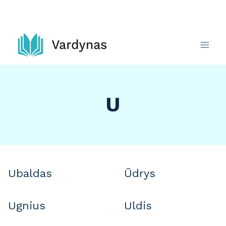
Skip
to
content
U
Ubaldas
Ūdrys
Ugnius
Uldis