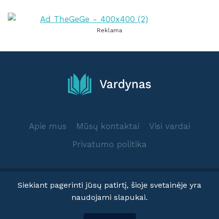
Reklama
Apie mus
Mūsų kontaktai
Visi vardai
Privatumo politika
Siekiant pagerinti jūsų patirtį, šioje svetainėje yra
naudojami slapukai.
© 2025 Vardynas.info