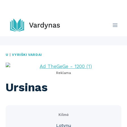
Skip
to
content
U
|
VYRIŠKI VARDAI
Reklama
Ursinas
Kilmė
Lotynų