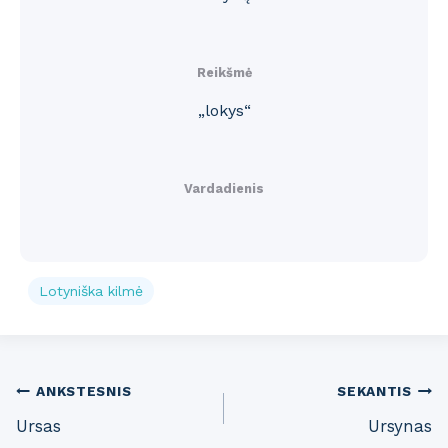
Reikšmė
„lokys“
Vardadienis
Lotyniška kilmė
Post
ANKSTESNIS
SEKANTIS
Ursas
Ursynas
navigation