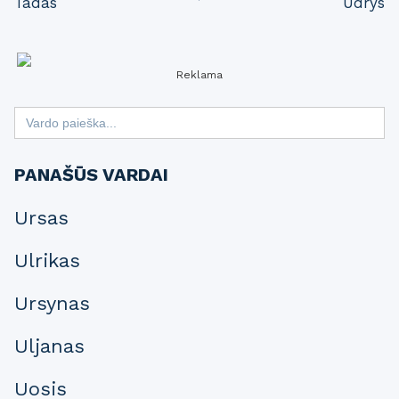
Tadas
Ūdrys
navigation
Reklama
Search
for:
PANAŠŪS VARDAI
Ursas
Ulrikas
Ursynas
Uljanas
Uosis