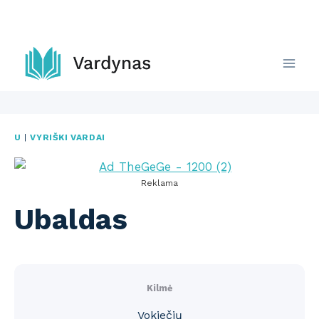
Skip
to
content
U
|
VYRIŠKI VARDAI
Reklama
Ubaldas
Kilmė
Vokiečių