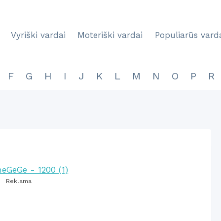
Vyriški vardai
Moteriški vardai
Populiarūs vard
F
G
H
I
J
K
L
M
N
O
P
R
Reklama