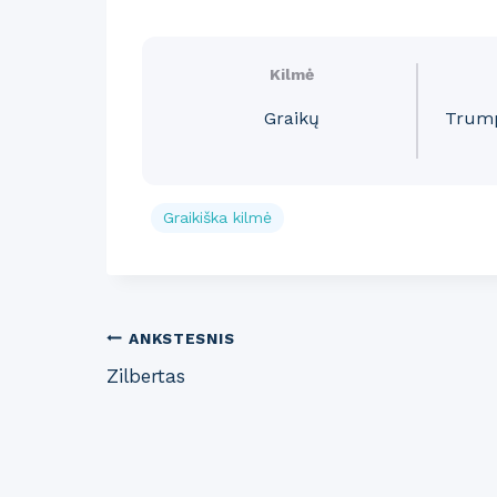
Kilmė
Graikų
Trump
Graikiška kilmė
Post
ANKSTESNIS
Zilbertas
navigation