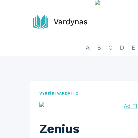
Skip
to
content
A
B
C
D
E
VYRIŠKI VARDAI
|
Z
Zenius