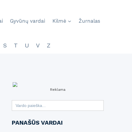
ai
Gyvūnų vardai
Kilmė
Žurnalas
S
T
U
V
Z
Reklama
Search
for:
PANAŠŪS VARDAI