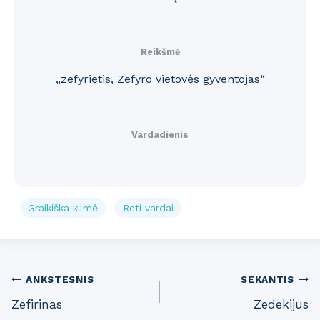
Reikšmė
„zefyrietis, Zefyro vietovės gyventojas“
Vardadienis
Graikiška kilmė
Reti vardai
Post
ANKSTESNIS
SEKANTIS
Zefirinas
Zedekijus
navigation