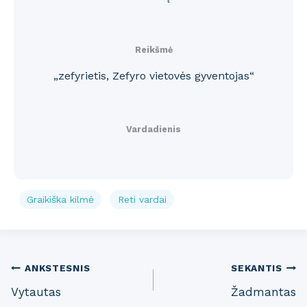
Reikšmė
„zefyrietis, Zefyro vietovės gyventojas“
Vardadienis
Graikiška kilmė
Reti vardai
Post
ANKSTESNIS
SEKANTIS
Vytautas
Žadmantas
navigation