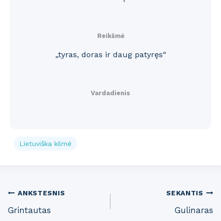
Reikšmė
„tyras, doras ir daug patyręs“
Vardadienis
Lietuviška kilmė
Post
ANKSTESNIS
SEKANTIS
Grintautas
Gulinaras
navigation