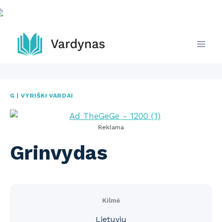
Skip
to
content
G
|
VYRIŠKI VARDAI
Reklama
Grinvydas
Kilmė
Lietuvių