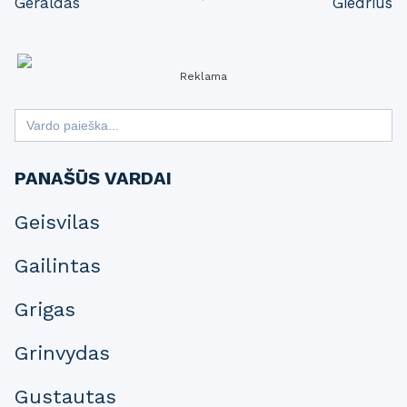
Geraldas
Giedrius
navigation
Reklama
Search
for:
PANAŠŪS VARDAI
Geisvilas
Gailintas
Grigas
Grinvydas
Gustautas