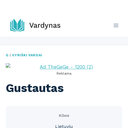
Skip
to
content
G
|
VYRIŠKI VARDAI
Reklama
Gustautas
Kilmė
Lietuvių