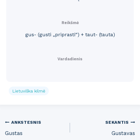
Reikšmė
gus- (gusti „priprasti“) + taut- (tauta)
Vardadienis
Lietuviška kilmė
Post
ANKSTESNIS
SEKANTIS
Gustas
Gustavas
navigation