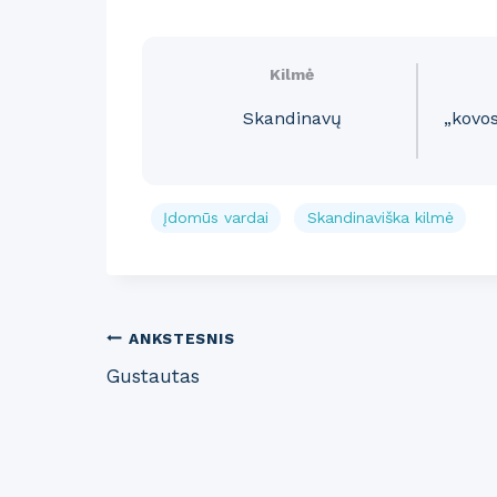
Kilmė
Skandinavų
„kovos
Įdomūs vardai
Skandinaviška kilmė
Post
ANKSTESNIS
Gustautas
navigation