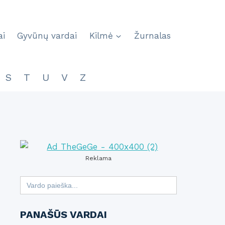
ai
Gyvūnų vardai
Kilmė
Žurnalas
S
T
U
V
Z
Reklama
Search
for:
PANAŠŪS VARDAI