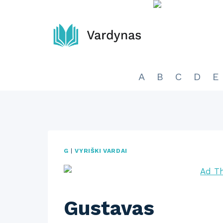
Skip
to
content
A
B
C
D
E
G
|
VYRIŠKI VARDAI
Gustavas