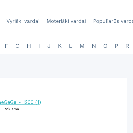
Vyriški vardai
Moteriški vardai
Populiarūs vard
F
G
H
I
J
K
L
M
N
O
P
R
Reklama