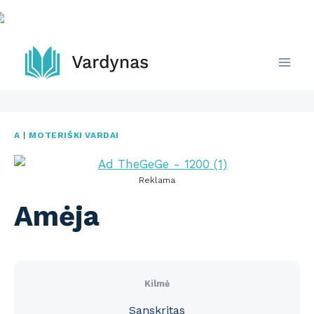
Skip
to
content
A
|
MOTERIŠKI VARDAI
Reklama
Amėja
Kilmė
Sanskritas