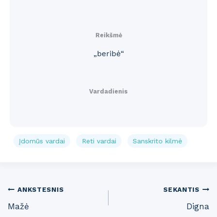
Reikšmė
„beribė“
Vardadienis
Įdomūs vardai
Reti vardai
Sanskrito kilmė
Post
ANKSTESNIS
SEKANTIS
Mažė
Digna
navigation