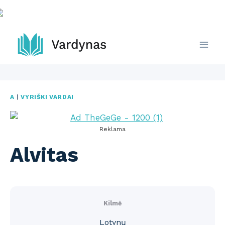
Skip
to
content
A
|
VYRIŠKI VARDAI
Reklama
Alvitas
Kilmė
Lotynų