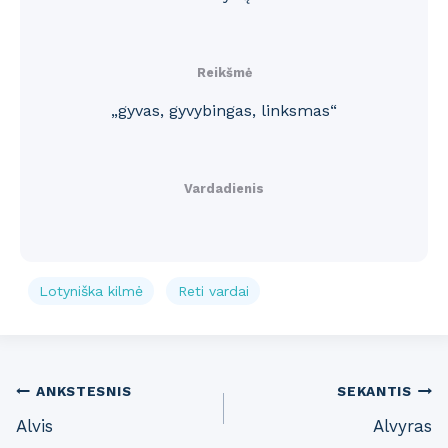
Reikšmė
„gyvas, gyvybingas, linksmas“
Vardadienis
Lotyniška kilmė
Reti vardai
Post
ANKSTESNIS
SEKANTIS
Alvis
Alvyras
navigation