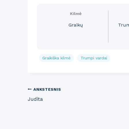
Kilmė
Graikų
Trum
Graikiška kilmė
Trumpi vardai
Post
ANKSTESNIS
Judita
navigation