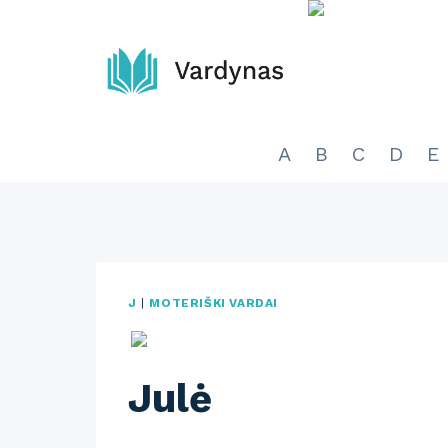
Skip
to
content
A
B
C
D
E
J
|
MOTERIŠKI VARDAI
Julė