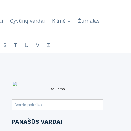
ai
Gyvūnų vardai
Kilmė
Žurnalas
S
T
U
V
Z
Reklama
Search
for:
PANAŠŪS VARDAI