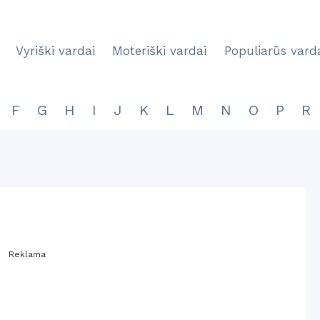
Vyriški vardai
Moteriški vardai
Populiarūs vard
F
G
H
I
J
K
L
M
N
O
P
R
Reklama