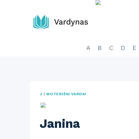
Skip
to
content
A
B
C
D
E
J
|
MOTERIŠKI VARDAI
Janina