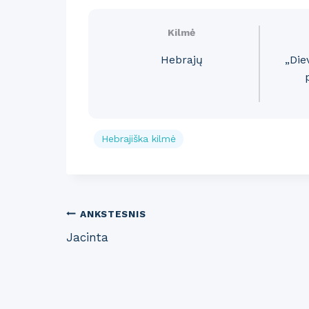
Kilmė
Hebrajų
„Die
Hebrajiška kilmė
Post
ANKSTESNIS
Jacinta
navigation