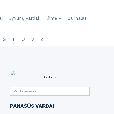
ai
Gyvūnų vardai
Kilmė
Žurnalas
S
T
U
V
Z
Reklama
Search
for:
PANAŠŪS VARDAI