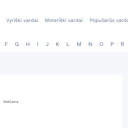
Vyriški vardai
Moteriški vardai
Populiarūs vard
F
G
H
I
J
K
L
M
N
O
P
R
Reklama