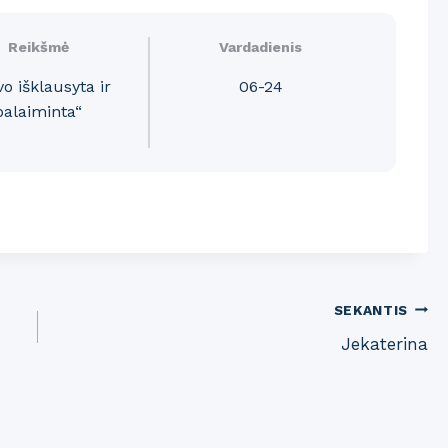
Reikšmė
Vardadienis
vo išklausyta ir
06-24
palaiminta“
SEKANTIS
Jekaterina