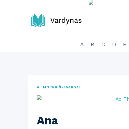
Skip
to
content
A
B
C
D
E
A
|
MOTERIŠKI VARDAI
Ana