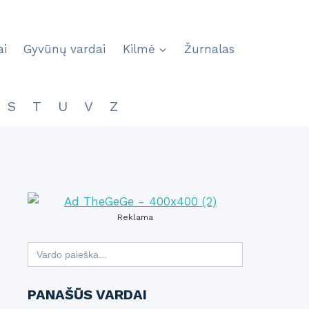
ai
Gyvūnų vardai
Kilmė
Žurnalas
S
T
U
V
Z
Reklama
Search
for:
PANAŠŪS VARDAI