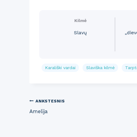
Kilmė
Slavų
„die
Karališki vardai
Slaviška kilmė
Tarpta
Post
ANKSTESNIS
Amelija
navigation