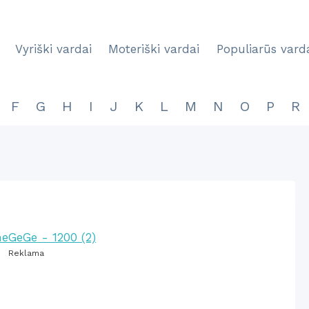
Vyriški vardai
Moteriški vardai
Populiarūs vard
F
G
H
I
J
K
L
M
N
O
P
R
Reklama