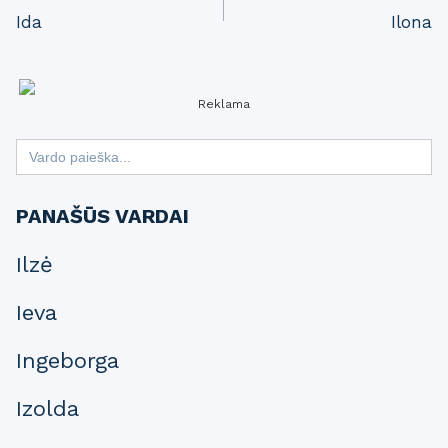
Ida
Ilona
navigation
Reklama
Search
for:
PANAŠŪS VARDAI
Ilzė
Ieva
Ingeborga
Izolda