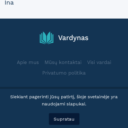
Ina
Apie mus
Mūsų kontaktai
Visi vardai
Privatumo politika
Siekiant pagerinti jūsų patirtį, šioje svetainėje yra
naudojami slapukai.
© 2025 Vardynas.info
Supratau