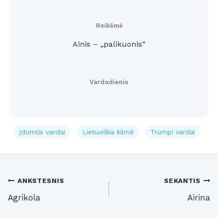
Reikšmė
Ainis – „palikuonis“
Vardadienis
Įdomūs vardai
Lietuviška kilmė
Trumpi vardai
Post
ANKSTESNIS
SEKANTIS
Agrikola
Airina
navigation