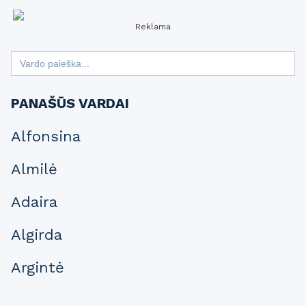
Reklama
Search
for:
PANAŠŪS VARDAI
Alfonsina
Almilė
Adaira
Algirda
Argintė