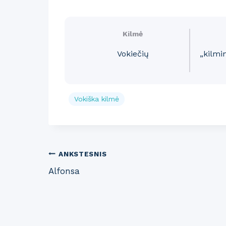
Kilmė
Vokiečių
„kilmi
Vokiška kilmė
Post
ANKSTESNIS
Alfonsa
navigation