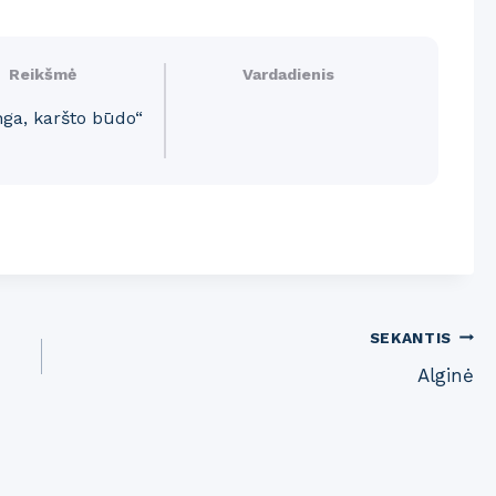
Reikšmė
Vardadienis
nga, karšto būdo“
SEKANTIS
Alginė