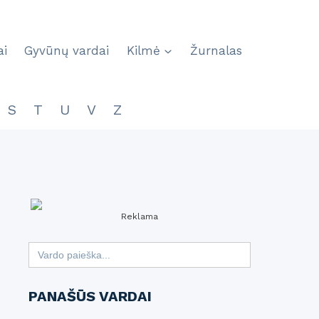
ai
Gyvūnų vardai
Kilmė
Žurnalas
S
T
U
V
Z
Reklama
Search
for:
PANAŠŪS VARDAI