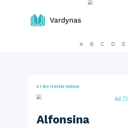
Skip
to
content
A
B
C
D
E
A
|
MOTERIŠKI VARDAI
Alfonsina