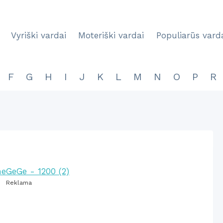
Vyriški vardai
Moteriški vardai
Populiarūs vard
F
G
H
I
J
K
L
M
N
O
P
R
Reklama