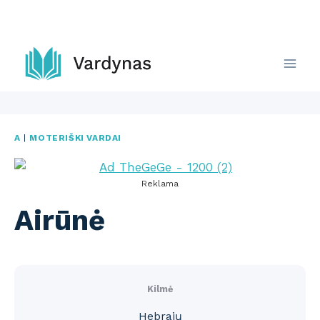
Skip
to
content
A
|
MOTERIŠKI VARDAI
Reklama
Airūnė
Kilmė
Hebrajų