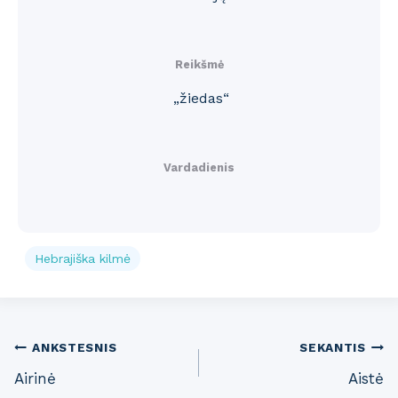
Reikšmė
„žiedas“
Vardadienis
Hebrajiška kilmė
Post
ANKSTESNIS
SEKANTIS
Airinė
Aistė
navigation