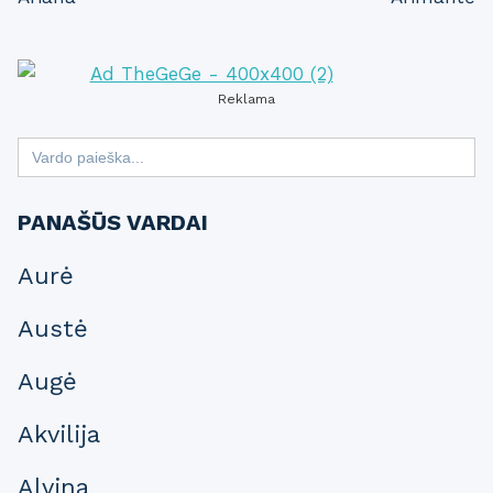
navigation
Reklama
Search
for:
PANAŠŪS VARDAI
Aurė
Austė
Augė
Akvilija
Alvina