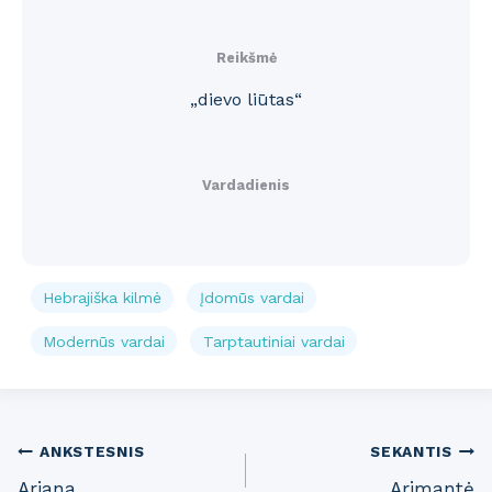
Reikšmė
„dievo liūtas“
Vardadienis
Hebrajiška kilmė
Įdomūs vardai
Modernūs vardai
Tarptautiniai vardai
Post
ANKSTESNIS
SEKANTIS
Ariana
Arimantė